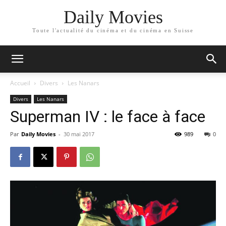
Daily Movies
Toute l'actualité du cinéma et du cinéma en Suisse
Accueil
Divers
Les Nanars
Divers
Les Nanars
Superman IV : le face à face
Par
Daily Movies
-
30 mai 2017
989
0