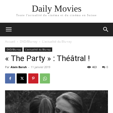
Daily Movies
Toute l'actualité du cinéma et du cinéma en Suisse
Accueil
DVD/Blu-ray
L'actualité du Blu-ray
DVD/Blu-ray
L'actualité du Blu-ray
« The Party » : Théâtral !
Par
Alain Baruh
-
11 janvier 2019
463
0