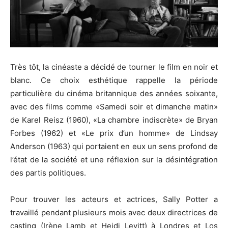
Très tôt, la cinéaste a décidé de tourner le film en noir et
blanc.
Ce choix esthétique rappelle la période
particulière du cinéma britannique des années soixante,
avec des films comme
«Samedi
soir et dimanche
matin»
de Karel
Reisz
(1960)
,
«La
chambre
indiscrète»
de Bryan
Forbes
(1962)
et
«Le
prix d’un
homme»
de Lindsay
Anderson
(1963)
qui portaient en eux un sens profond de
l’état de la société et une réflexion sur la désintégration
des partis politiques.
Pour trouver les acteurs et actrices, Sally
Potter
a
travaillé pendant plusieurs mois avec deux directrices de
casting
(Irène
Lamb
et Heidi
Levitt
)
à Londres et
Los