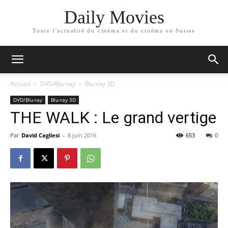
Daily Movies
Toute l'actualité du cinéma et du cinéma en Suisse
Accueil
DVD/Blu-ray
Blu-ray 3D
DVD/Blu-ray
Blu-ray 3D
THE WALK : Le grand vertige
Par
David Cagliesi
-
8 juin 2016
653
0