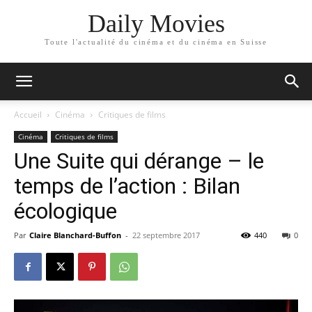
Daily Movies
Toute l'actualité du cinéma et du cinéma en Suisse
Accueil
Cinéma
Critiques de films
Cinéma
Critiques de films
Une Suite qui dérange – le
temps de l’action : Bilan
écologique
Par
Claire Blanchard-Buffon
-
22 septembre 2017
440
0