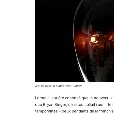
X-Men: Days of Future Past - Bluray
Lorsqu’il eut été annoncé que le nouveau « 
que Bryan Singer, de retour, allait réunir 
temporalités – deux pendants de la franchise