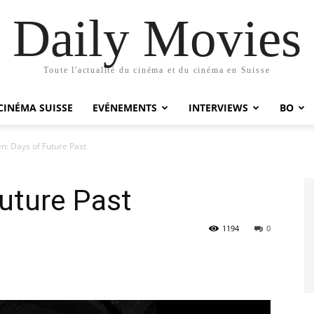
Daily Movies
Toute l'actualité du cinéma et du cinéma en Suisse
CINÉMA SUISSE
EVÉNEMENTS
INTERVIEWS
BO
n: Days of Future Past
uture Past
1194
0