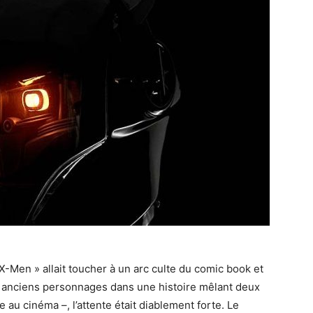
X-Men » allait toucher à un arc culte du comic book et
les anciens personnages dans une histoire mêlant deux
 au cinéma –, l’attente était diablement forte. Le