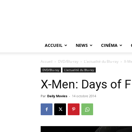
ACCUEIL
NEWS
CINÉMA
Accueil
DVD/Blu-ray
L'actualité du Blu-ray
X-Me
DVD/Blu-ray
L'actualité du Blu-ray
X-Men: Days of F
Par
Daily Movies
-
14 octobre 2014