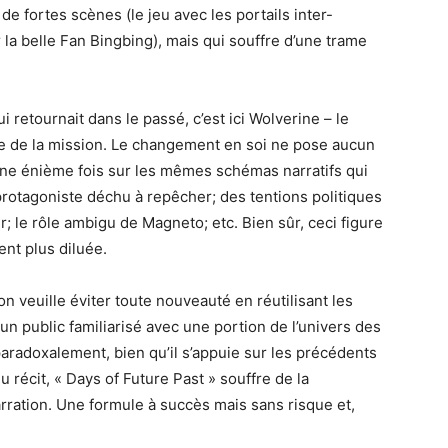
de fortes scènes (le jeu avec les portails inter-
 la belle Fan Bingbing), mais qui souffre d’une trame
ui retournait dans le passé, c’est ici Wolverine – le
e de la mission. Le changement en soi ne pose aucun
 une énième fois sur les mêmes schémas narratifs qui
 protagoniste déchu à repêcher; des tentions politiques
r; le rôle ambigu de Magneto; etc. Bien sûr, ceci figure
nt plus diluée.
n veuille éviter toute nouveauté en réutilisant les
n public familiarisé avec une portion de l’univers des
paradoxalement, bien qu’il s’appuie sur les précédents
 récit, « Days of Future Past » souffre de la
arration. Une formule à succès mais sans risque et,