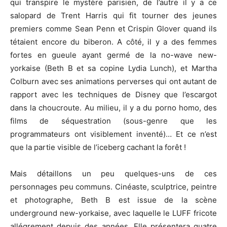
qui transpire le mystère parisien, de l’autre il y a ce
salopard de Trent Harris qui fit tourner des jeunes
premiers comme Sean Penn et Crispin Glover quand ils
tétaient encore du biberon. A côté, il y a des femmes
fortes en gueule ayant germé de la no-wave new-
yorkaise (Beth B et sa copine Lydia Lunch), et Martha
Colburn avec ses animations perverses qui ont autant de
rapport avec les techniques de Disney que l’escargot
dans la choucroute. Au milieu, il y a du porno homo, des
films de séquestration (sous-genre que les
programmateurs ont visiblement inventé)… Et ce n’est
que la partie visible de l’iceberg cachant la forêt !
Mais détaillons un peu quelques-uns de ces
personnages peu communs. Cinéaste, sculptrice, peintre
et photographe, Beth B est issue de la scène
underground new-yorkaise, avec laquelle le LUFF fricote
allégrement depuis des années. Elle présentera quatre