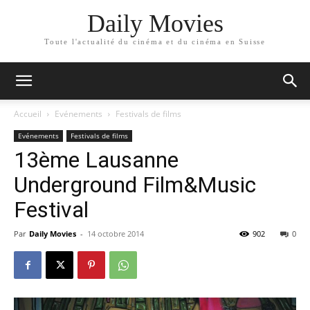
Daily Movies
Toute l'actualité du cinéma et du cinéma en Suisse
Accueil
Evénements
Festivals de films
Evénements
Festivals de films
13ème Lausanne
Underground Film&Music
Festival
Par
Daily Movies
-
14 octobre 2014
902
0