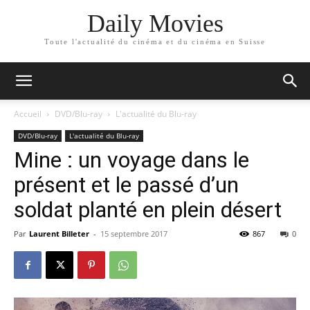
Daily Movies
Toute l'actualité du cinéma et du cinéma en Suisse
Accueil
DVD/Blu-ray
L'actualité du Blu-ray
DVD/Blu-ray
L'actualité du Blu-ray
Mine : un voyage dans le
présent et le passé d’un
soldat planté en plein désert
Par
Laurent Billeter
-
15 septembre 2017
867
0