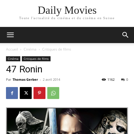
Daily Movies
Toute l'actualité du cinéma et du cinéma en Suisse
Accueil
Cinéma
Critiques de films
Cinéma
Critiques de films
47 Ronin
Par
Thomas Gerber
-
2 avril 2014
1162
0