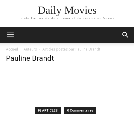
Daily Movies
Toute l'actualité du cinéma et du cinéma en Suisse
Accueil
Auteurs
Articles postés par Pauline Brandt
Pauline Brandt
92 ARTICLES
0 Commentaires