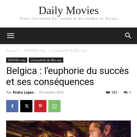
Daily Movies
Toute l'actualité du cinéma et du cinéma en Suisse
Accueil
DVD/Blu-ray
L'actualité du Blu-ray
DVD/Blu-ray
L'actualité du Blu-ray
Belgica : l’euphorie du succès
et ses conséquences
Par
Pedro Lopes
-
19 octobre 2016
583
0