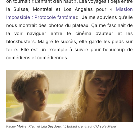
on tournait « L’enfant d’en haut », Léa voyageait déjà entre
la Suisse, Montréal et
Los
Angeles pour «
Mission
Impossible :
Protocole
fantôme
« .
Je me souviens qu’elle
nous montrait des photos du plateau.
Ça me fascinait de
la voir naviguer entre le cinéma d’auteur et les
blockbusters.
Malgré le succès, elle garde les pieds sur
terre.
Elle est un exemple à suivre pour beaucoup de
comédiens et comédiennes.
Kacey Mottet Klein et Léa Seydoux : L’Enfant d’en haut d’Ursula Meier