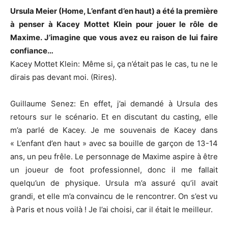
Ursula
Meier
(
Home
, L’enfant d’en haut)
a été la première
à penser à Kacey
Mottet
Klein pour jouer le rôle de
Maxime.
J’imagine que vous avez eu raison de lui faire
confiance…
Kacey
Mottet
Klein
:
Même
si, ça n’était pas le cas, tu ne le
dirais pas devant moi.
(
Rires
)
.
Guillaume
Senez
:
En
effet, j’ai demandé à Ursula des
retours sur le scénario.
Et en discutant du casting, elle
m’a parlé de Kacey.
Je me souvenais de Kacey dans
« L’enfant d’en haut » avec sa bouille de garçon de 13-14
ans, un peu frêle.
Le personnage de Maxime aspire à être
un joueur de foot professionnel, donc il me fallait
quelqu’un de physique.
Ursula m’a assuré qu’il avait
grandi, et elle m’a convaincu de le rencontrer.
On s’est vu
à Paris et nous voilà !
Je l’ai choisi, car il était le meilleur.