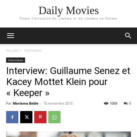
Daily Movies
Toute l'actualité du cinéma et du cinéma en Suisse
Accueil
Interviews
Interviews
Interview: Guillaume Senez et
Kacey Mottet Klein pour
« Keeper »
Par
Mariama Balde
-
10 novembre 2015
1069
0