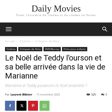
Daily Movies
Toute l'actualité du cinéma et du cinéma en Suisse
Accueil
Cinéma
Critiques de films
Cinéma
Critiques de films
DVD/Blu-ray
Films pour enfants
Le Noël de Teddy l’ourson et
sa belle arrivée dans la vie de
Marianne
Marianne et Teddy passeront-ils Noël ensemble ?
Par
Laurent Billeter
-
15 novembre 2023
525
0