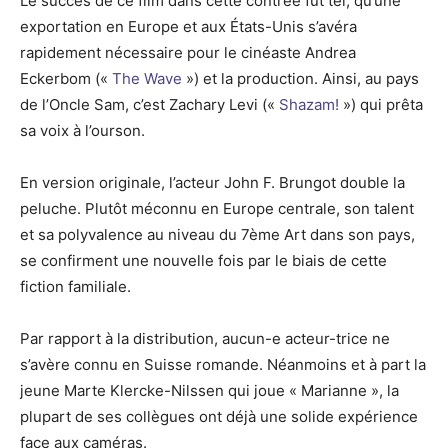
Le succès de ce film dans cette contrée fut tel, qu’une
exportation en Europe et aux États-Unis s’avéra
rapidement nécessaire pour le cinéaste Andrea
Eckerbom («
The Wave
») et la production. Ainsi, au pays
de l’Oncle Sam, c’est Zachary Levi («
Shazam!
») qui prêta
sa voix à l’ourson.
En version originale, l’acteur John F. Brungot double la
peluche. Plutôt méconnu en Europe centrale, son talent
et sa polyvalence au niveau du 7ème Art dans son pays,
se confirment une nouvelle fois par le biais de cette
fiction familiale.
Par rapport à la distribution, aucun-e acteur-trice ne
s’avère connu en Suisse romande. Néanmoins et à part la
jeune Marte Klercke-Nilssen qui joue « Marianne », la
plupart de ses collègues ont déjà une solide expérience
face aux caméras.