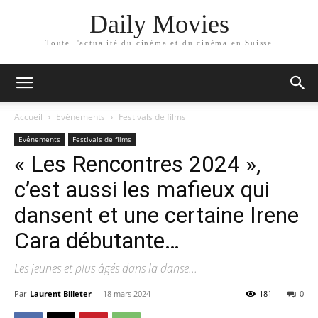
Daily Movies
Toute l'actualité du cinéma et du cinéma en Suisse
Accueil
Evénements
Festivals de films
Evénements
Festivals de films
« Les Rencontres 2024 »,
c’est aussi les mafieux qui
dansent et une certaine Irene
Cara débutante…
Les jeunes et plus âgés dans la danse...
Par
Laurent Billeter
-
18 mars 2024
181
0