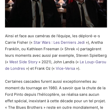
Ainsi et face aux caméras de l’équipe, les déploré-e-s
Carrie Fisher («
Star Wars : Les Derniers Jedi
»), Aretha
Franklin, ou Kathleen Freeman (« Shrek ») partagèrent
leurs moments avec aussi par exemple, Steven Spielberg
(«
West Side Story
» 2021), John Landis («
Le Loup-Garou
de Londres
») et Frank Oz («
Vice-Versa
»).
Certaines cascades furent aussi exceptionnelles au
moment du tournage en 1980. A savoir que la chute de la
Ford Pinto depuis l’hélicoptère, se réalisa sans aucun
effet spécial, inexistant à cette décade pour un tel projet.
« The Blues Brothers » reste en outre mondialement, le