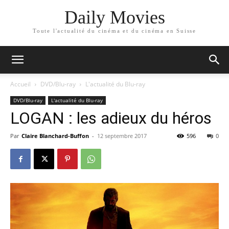
Daily Movies
Toute l'actualité du cinéma et du cinéma en Suisse
Accueil
DVD/Blu-ray
L'actualité du Blu-ray
DVD/Blu-ray
L'actualité du Blu-ray
LOGAN : les adieux du héros
Par
Claire Blanchard-Buffon
-
12 septembre 2017
596
0