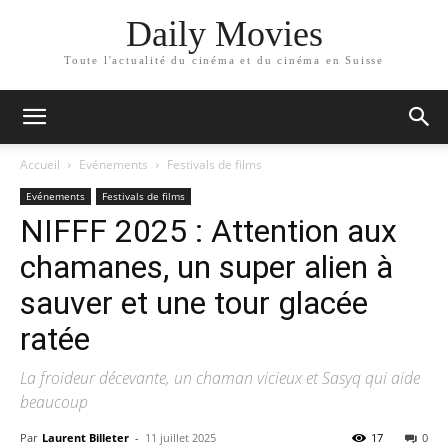
Daily Movies
Toute l'actualité du cinéma et du cinéma en Suisse
Accueil
Evénements
Festivals de films
Evénements
Festivals de films
NIFFF 2025 : Attention aux
chamanes, un super alien à
sauver et une tour glacée
ratée
La froideur décevante, un chaman vicieux et Sasyq qui aide
beaucoup
Par
Laurent Billeter
-
11 juillet 2025
17
0