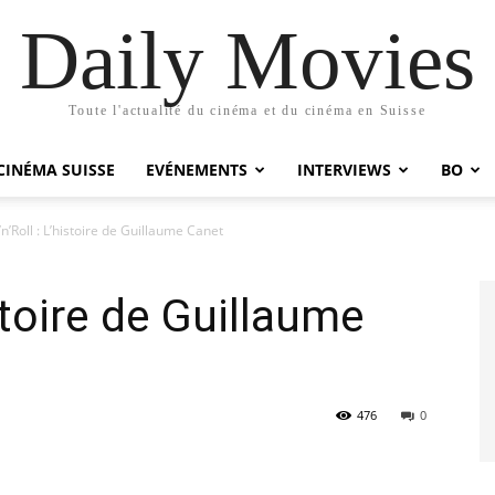
Daily Movies
Toute l'actualité du cinéma et du cinéma en Suisse
CINÉMA SUISSE
EVÉNEMENTS
INTERVIEWS
BO
n’Roll : L’histoire de Guillaume Canet
istoire de Guillaume
476
0