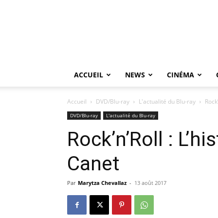
ACCUEIL
NEWS
CINÉMA
Accueil
DVD/Blu-ray
L'actualité du Blu-ray
Rock’
DVD/Blu-ray
L'actualité du Blu-ray
Rock’n’Roll : L’h
Canet
Par
Marytza Chevallaz
-
13 août 2017