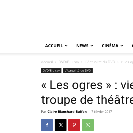
ACCUEIL
NEWS
CINÉMA
Accueil
DVD/Blu-ray
L'Actualité du DVD
« Les o
DVD/Blu-ray
L'Actualité du DVD
« Les ogres » : vi
troupe de théâtr
Par
Claire Blanchard-Buffon
-
7 février 2017