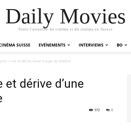
Daily Movies
Toute l'actualité du cinéma et du cinéma en Suisse
CINÉMA SUISSE
EVÉNEMENTS
INTERVIEWS
BO
gres » : vie et dérive d’une troupe de théâtre
e et dérive d’une
e
572
0