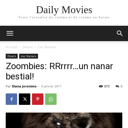
Daily Movies
Toute l'actualité du cinéma et du cinéma en Suisse
Accueil
Divers
Les Nanars
Divers
Les Nanars
Zoombies: RRrrrr…un nanar
bestial!
Par
Diana Jeronimo
-
9 janvier 2017
873
0