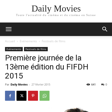
Daily Movies
Toute l'actualité du cinéma et du cinéma en Suisse
Accueil
Evénements
Festivals de films
Evénements
Festivals de films
Première journée de la
13ème édition du FIFDH
2015
Par
Daily Movies
-
27 février 2015
641
0