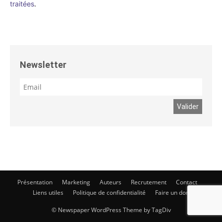
traitées
.
Newsletter
Présentation
Marketing
Auteurs
Recrutement
Contact
Liens utiles
Politique de confidentialité
Faire un don
© Newspaper WordPress Theme by TagDiv