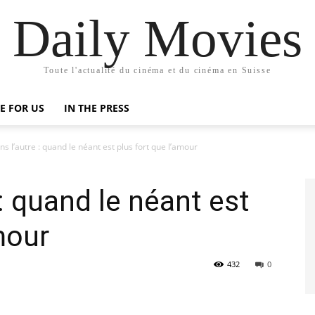
Daily Movies
Toute l'actualité du cinéma et du cinéma en Suisse
E FOR US
IN THE PRESS
ns l’autre : quand le néant est plus fort que l’amour
 : quand le néant est
mour
432
0