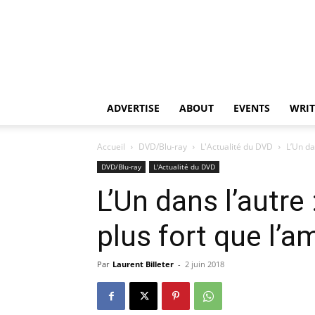
ADVERTISE
ABOUT
EVENTS
WRIT
Accueil
DVD/Blu-ray
L'Actualité du DVD
L’Un da
DVD/Blu-ray
L'Actualité du DVD
L’Un dans l’autre
plus fort que l’a
Par
Laurent Billeter
-
2 juin 2018