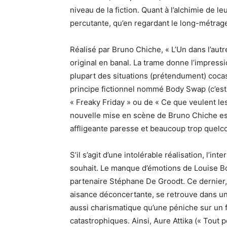
niveau de la fiction.
Quant à l’alchimie de leu
percutante, qu’en regardant le long-métrage
Réalisé par Bruno Chiche, « L’Un dans l’autr
original en banal.
La trame donne l’impressio
plupart des situations
(prétendument)
cocas
principe
fictionnel
nommé Body Swap
(c’es
«
Freaky
Friday
» ou de « Ce que veulent les
nouvelle mise en scène de Bruno Chiche es
affligeante paresse et beaucoup trop quelc
S’il s’agit d’une intolérable réalisation, l’i
souhait.
Le manque d’émotions de Louise Bou
partenaire Stéphane De
Groodt
.
Ce dernier,
aisance déconcertante, se retrouve dans un
aussi charismatique qu’une péniche sur un 
catastrophiques.
Ainsi,
Aure Attika
(« Tout p