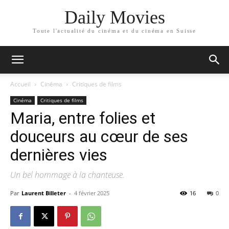
Daily Movies
Toute l'actualité du cinéma et du cinéma en Suisse
Accueil
Cinéma
Critiques de films
Cinéma
Critiques de films
Maria, entre folies et
douceurs au cœur de ses
dernières vies
Un bel hommage à la chanteuse.
Par
Laurent Billeter
-
4 février 2025
16
0