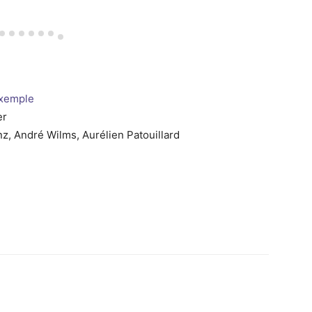
exemple
er
z, André Wilms, Aurélien Patouillard