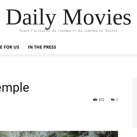
Daily Movies
Toute l'actualité du cinéma et du cinéma en Suisse
E FOR US
IN THE PRESS
xemple
572
0