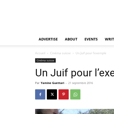
ADVERTISE
ABOUT
EVENTS
WRIT
Accueil
Cinéma suisse
Un Juif pour l’exemple
Cinéma suisse
Un Juif pour l’e
Par
Yamine Guettari
-
21 septembre 2016