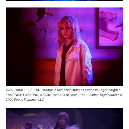
4139_D009_00260_RC Thomasin McKenzie stars as Eloise in Edgar Wright’s
LAST NIGHT IN SOHO, a Focus Features release. Credit: Parisa Taghizadeh / ©
2021 Focus Features, LLC