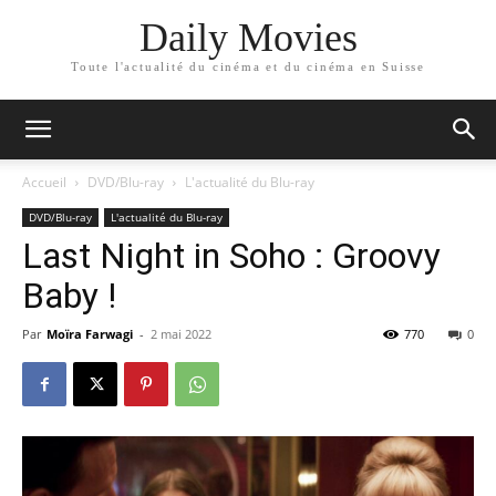
Daily Movies
Toute l'actualité du cinéma et du cinéma en Suisse
Accueil
DVD/Blu-ray
L'actualité du Blu-ray
DVD/Blu-ray
L'actualité du Blu-ray
Last Night in Soho : Groovy
Baby !
Par
Moïra Farwagi
-
2 mai 2022
770
0