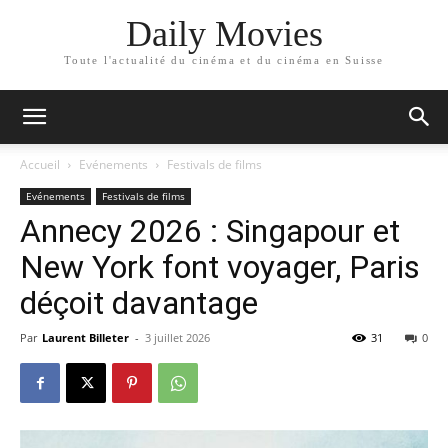
Daily Movies
Toute l'actualité du cinéma et du cinéma en Suisse
Accueil
Evénements
Festivals de films
Evénements
Festivals de films
Annecy 2026 : Singapour et
New York font voyager, Paris
déçoit davantage
Par
Laurent Billeter
-
3 juillet 2026
31
0