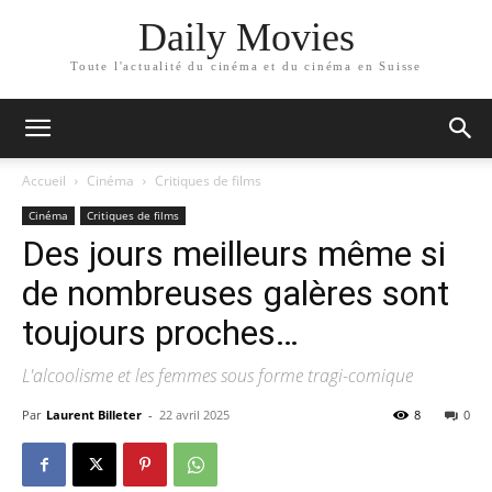
Daily Movies
Toute l'actualité du cinéma et du cinéma en Suisse
Accueil
Cinéma
Critiques de films
Cinéma
Critiques de films
Des jours meilleurs même si
de nombreuses galères sont
toujours proches…
L'alcoolisme et les femmes sous forme tragi-comique
Par
Laurent Billeter
-
22 avril 2025
8
0