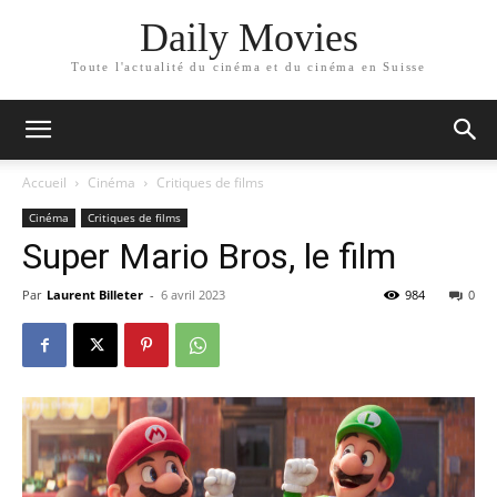
Daily Movies
Toute l'actualité du cinéma et du cinéma en Suisse
Accueil
Cinéma
Critiques de films
Cinéma
Critiques de films
Super Mario Bros, le film
Par
Laurent Billeter
-
6 avril 2023
984
0